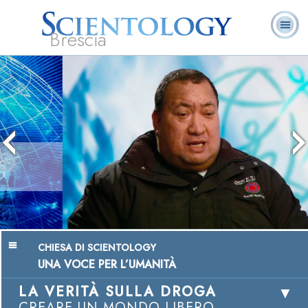
Brescia
L. Ron Hubbard:
Che cos’è
Ministri
Domande
Libri
Fondatore
Scientology?
Volontari
ricorrenti
Chairman, Mangere Maori Wardens
Association
Guarda i video
CHIESA DI SCIENTOLOGY
UNA VOCE PER L’UMANITÀ
LA VERITÀ SULLA DROGA
CREARE UN MONDO LIBERO