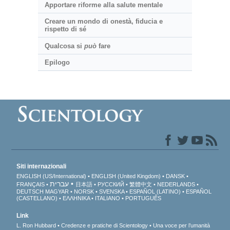
Apportare riforme alla salute mentale
Creare un mondo di onestà, fiducia e
rispetto di sé
Qualcosa si
può
fare
Epilogo
Siti internazionali
ENGLISH (US/International)
ENGLISH (United Kingdom)
DANSK
עברית
FRANÇAIS
日本語
РУССКИЙ
繁體中文
NEDERLANDS
DEUTSCH
MAGYAR
NORSK
SVENSKA
ESPAÑOL (LATINO)
ESPAÑOL
(CASTELLANO)
ΕΛΛΗΝΙΚA
ITALIANO
PORTUGUÊS
Link
L. Ron Hubbard
Credenze e pratiche di Scientology
Una voce per l’umanità