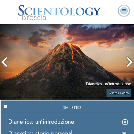
Brescia
L. Ron Hubbard:
Che cos’è
Ministri
Domande
Libri
Fondatore
Scientology?
Volontari
ricorrenti
Dianetics: un’introduzione
Guarda i video
DIANETICS
Dianetics: un’introduzione
Dianetics: storie personali