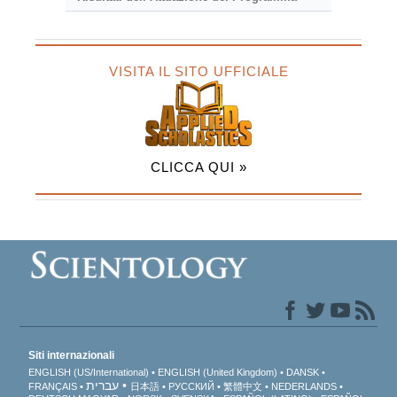
VISITA IL SITO UFFICIALE
CLICCA QUI »
Siti internazionali
ENGLISH (US/International)
ENGLISH (United Kingdom)
DANSK
עברית
FRANÇAIS
日本語
РУССКИЙ
繁體中文
NEDERLANDS