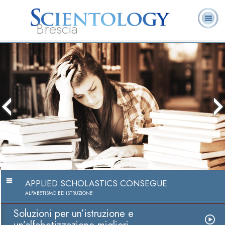
Brescia
L. Ron Hubbard:
Che cos’è
Ministri
Domande
Libri
Fondatore
Scientology?
Volontari
ricorrenti
APPLIED SCHOLASTICS CONSEGUE
ALFABETISMO ED ISTRUZIONE
Soluzioni per un’istruzione e