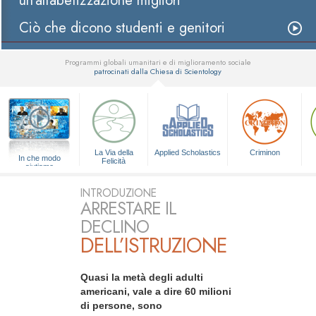
un’alfabetizzazione migliori
Ciò che dicono studenti e genitori
Programmi globali umanitari e di miglioramento sociale
patrocinati dalla Chiesa di Scientology
▼
La Via della
Applied Scholastics
Criminon
In che modo
Felicità
aiutiamo
INTRODUZIONE
ARRESTARE IL
DECLINO
DELL’ISTRUZIONE
Quasi la metà degli adulti
americani, vale a dire 60 milioni
di persone, sono