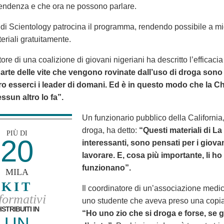
endenza e che ora ne possono parlare.
di Scientology patrocina il programma, rendendo possibile a migl
eriali gratuitamente.
tore di una coalizione di giovani nigeriani ha descritto l’efficac
rte delle vite che vengono rovinate dall’uso di droga sono qu
 esserci i leader di domani. Ed è in questo modo che la Chi
sun altro lo fa”.
Un funzionario pubblico della Californi
droga, ha detto:
“Questi materiali di L
PIÙ DI
20
interessanti, sono pensati per i giovan
lavorare. E, cosa più importante, li ho
funzionano”.
MILA
KIT
Il coordinatore di un’associazione medic
formativi
uno studente che aveva preso una copia
ISTRIBUITI IN
“Ho uno zio che si droga e forse, se g
UN