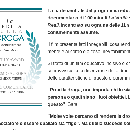
La parte centrale del programma educa
documentario di 100 minuti
La Verità 
La
Reali
, incentrato su ognuna delle 11 
VERITÀ
SULLA
comunemente assunte.
DROGA
Il film presenta fatti innegabili: cosa ren
Documentario
ncitore di Premi
mente e al corpo e a cosa inevitabilment
ELLY AWARD
Si tratta di un film educativo incisivo e
PREMIO SILVER
sopravvissuti alla distruzione della dip
EMIO AURORA
delle caratteristiche di questo programm
REMIO PLATINUM
O COMUNICATOR
“Provi la droga, non importa chi tu si
EMIO DISTINCTION
persona o quali siano i tuoi obiettivi. 
questo”.
Sara
“Molte volte cercano di rendere la dr
acciatore o essere sballato sia “figo”. Ma quello succede solta