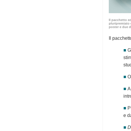
Il pacchetto e
pluripremiato 
poster e due d
Il pacchett
■
G
sti
stu
■
O
■
A
int
■
P
e d
■
D