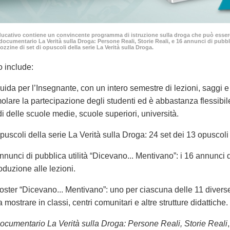
ducativo contiene un convincente programma di istruzione sulla droga che può essere 
documentario La Verità sulla Droga: Persone Reali, Storie Reali, e 16 annunci di pubb
ozzine di set di opuscoli della serie La Verità sulla Droga.
o include:
uida per l’Insegnante, con un intero semestre di lezioni, saggi e
molare la partecipazione degli studenti ed è abbastanza flessibi
di delle scuole medie, scuole superiori, università.
puscoli della serie La Verità sulla Droga: 24 set dei 13 opusco
nnunci di pubblica utilità “Dicevano... Mentivano”: i 16 annunci 
roduzione alle lezioni.
oster “Dicevano... Mentivano”: uno per ciascuna delle 11 diverse
a mostrare in classi, centri comunitari e altre strutture didattiche.
ocumentario La Verità sulla Droga: Persone Reali, Storie Reali