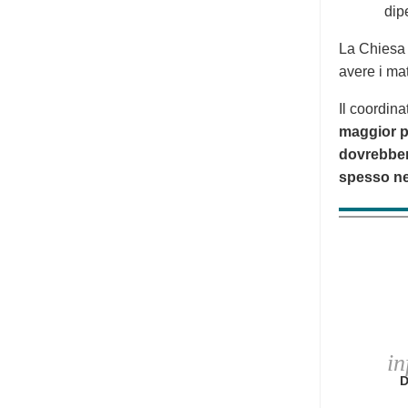
dip
La Chiesa 
avere i mat
Il coordina
maggior pa
dovrebbero
spesso nes
in
D