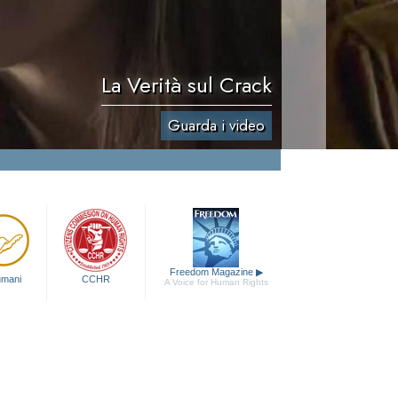
La Verità sul Crack
Guarda i video
Freedom Magazine
▶
 umani
CCHR
A Voice for Human Rights