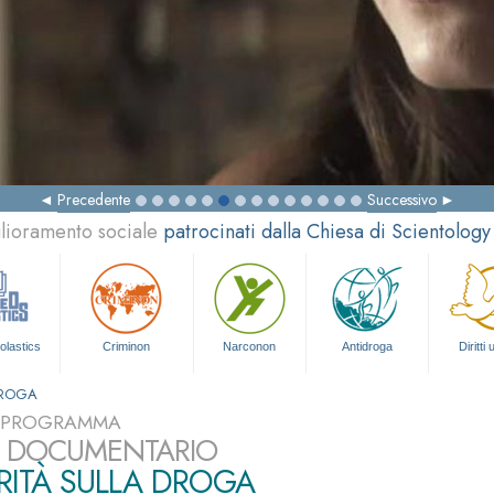
Precedente
Successivo
glioramento sociale
patrocinati dalla Chiesa di Scientology
olastics
Criminon
Narconon
Antidroga
Diritti
DROGA
L PROGRAMMA
LM DOCUMENTARIO
RITÀ SULLA DROGA