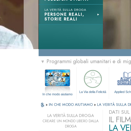
LA VERITÀ SULLA DROGA
PERSONE REALI,
STORIE REALI
Programmi globali umanitari e di mi
▼
La Via della Felicità
Applied Sch
In che modo aiutiamo
»
IN CHE MODO AIUTIAMO
»
LA VERITÀ SULLA 
DATI SU
LA VERITÀ SULLA DROGA
IL FI
CREARE UN MONDO LIBERO DALLA
LA VE
DROGA