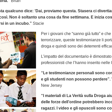
toria.”
Brian
ta qualcuno dice: ‘Dai, proviamo questa. Stasera ci divertia
osì. Non è soltanto una cosa da fine settimana. E inizia cos
rsi in un incubo.”
Stacie
Per i giovani che “sanno già tutto” e che 
terrorizzare, queste testimonianze li por
droga e quindi sono dei deterrenti efficac
L’impatto del documentario è dimostrato
professionisti che l’hanno inserito nelle l
“Le testimonianze personali sono conv
e gli studenti non possono perdere”.
New Jersey
“I materiali di La Verità sulla Droga ai
delle forze dell’ordine potrebbero inc
ragazzi. I video e gli opuscoli sono c