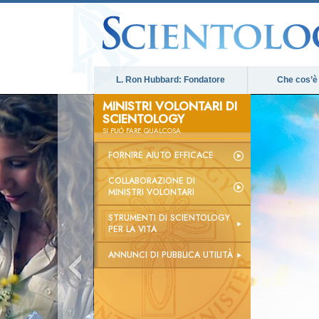
L. Ron Hubbard: Fondatore
Che cos’è
MINISTRI VOLONTARI DI
SCIENTOLOGY
SI
PUÒ
FARE QUALCOSA
FORNIRE AIUTO EFFICACE
COLLABORAZIONE DI
MINISTRI VOLONTARI
STRUMENTI DI SCIENTOLOGY
PER LA VITA
ANNUNCI DI PUBBLICA UTILITÀ