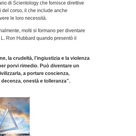
rio di Scientology che fornisce direttive
i del corso, il che include anche
lvere le loro necessità.
almente, molti si formano per diventare
 di L. Ron Hubbard quando presentò il
, la crudeltà, l’ingiustizia e la violenza
per porvi rimedio. Può diventare un
lizzarla, a portare coscienza,
a, decenza, onestà e tolleranza”.