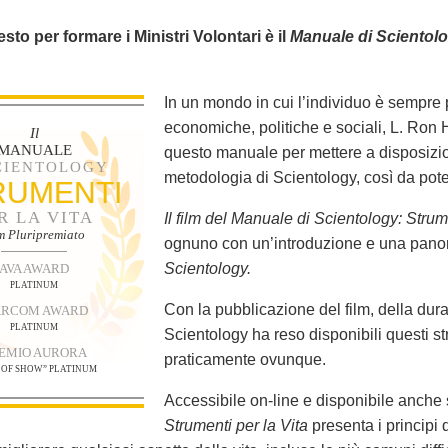
 testo per formare i Ministri Volontari è il
Manuale di Scientol
In un mondo in cui l’individuo è sempre p
economiche, politiche e sociali, L. Ron 
Il
MANUALE
questo manuale per mettere a disposizi
SCIENTOLOGY
metodologia di Scientology, così da poter 
RUMENTI
R LA VITA
Il film del Manuale di Scientology: Strum
lm Pluripremiato
ognuno con un’introduzione e una panor
Scientology.
AVA AWARD
PLATINUM
Con la pubblicazione del film, della dur
RCOM AWARD
PLATINUM
Scientology ha reso disponibili questi s
EMIO AURORA
praticamente ovunque.
 OF SHOW” PLATINUM
Accessibile on-line e disponibile anche 
Strumenti per la Vita
presenta i principi