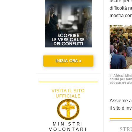
usare per m
difficoltà 
mostra com
INIZIA ORA »
In Africa i Min
abilità per for
addestrare altr
VISITA IL SITO
UFFICIALE
Assieme ai 
il sito è i
MINISTRI
STR
VOLONTARI