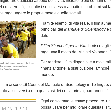
igliorare qualsiasi aspetto della vita, incluse le più comuni diffic
nel crescere i figli, sentirsi sotto stress o abbattuto, problemi sul l
e raggiungere le proprie mete e quelle sociali.
Tramite esempi di vita reale, il film aume
principali del
Manuale di Scientology
e q
dati.
Il film Strumenti per la Vita
fornisce agli 
raggiunto il motto dei Ministri Volontari: 
Per rendere il film disponibile a molti mi
istri Volontari usano le loro
nire aiuto personale e
finanziandone la distribuzione, affinché 
i a fare lo stesso.
mondo.
film ci sono 19 Corsi del Manuale di Scientology in 15 lingue, di
nvitato a iscriversi a uno qualsiasi dei corsi, prima guardando il 
Ogni corso tratta le esatte procedure, un
possa usare per migliorare qualsiasi situ
UMENTI PER