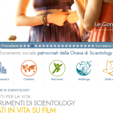
Le Com
Precedente
Successivo
glioramento sociale
patrocinati dalla Chiesa di Scientology
olastics
Criminon
Narconon
Antidroga
Diritti
RI DI SCIENTOLOGY
I PER LA VITA
TRUMENTI DI SCIENTOLOGY
TI IN VITA SU FILM