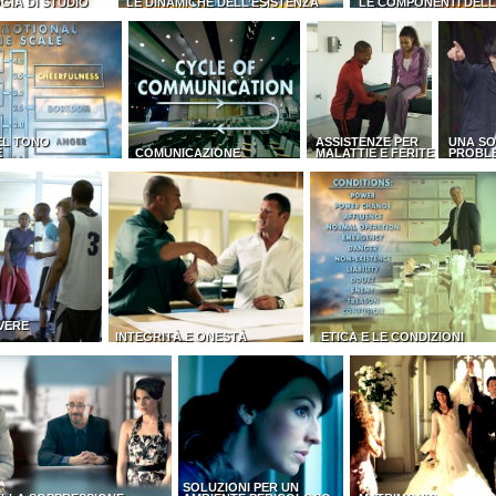
GIA DI STUDIO
LE DINAMICHE DELL’ESISTENZA
LE COMPONENTI DEL
EL TONO
ASSISTENZE PER
UNA SO
E
COMUNICAZIONE
MALATTIE E FERITE
PROBL
VERE
INTEGRITÀ E ONESTÀ
ETICA E LE CONDIZIONI
SOLUZIONI PER UN