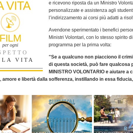
A VITA
e ricevono riposta da un Ministro Volonta
personalizzate e assistenza agli student
l’indirizzamento ai corsi più adatti a riso
Avendone sperimentato i benefici person
FILM
Ministri Volontari, con lo stesso spirito
programma per la prima volta:
per ogni
SPETTO
“Se a qualcuno non piacciono il crimine
LLA VITA
di questa società, può fare qualcosa 
MINISTRO VOLONTARIO e aiutare a civi
, amore e libertà dalla sofferenza, instillando in essa fiduci