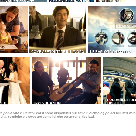
ELLA SOPPRESSIONE
AMBIENTE PERICOLOSO
MATRIMONIO
COME AFFRONTARE IL LAVORO
LE BASI ORGANIZZATIVE
I FONDAMENTI DE
 METE
INVESTIGAZIONI
PUBBLICHE
i per la Vita
e i relativi corsi sono disponibili sui siti di Scientology e dei Ministri V
 vita, tecniche e procedure semplici che ottengono risultati.