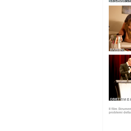
LE CAUSE D
BAMBINI
OBIETTIVI E
Il film
Strument
problemi della