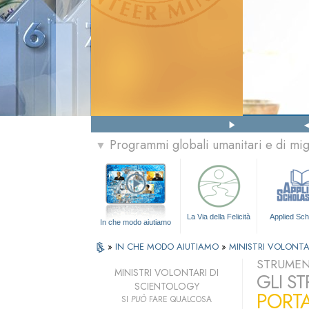
Programmi globali umanitari e di mi
▼
La Via della Felicità
Applied Sch
In che modo aiutiamo
»
IN CHE MODO AIUTIAMO
»
MINISTRI VOLONTA
STRUMENT
MINISTRI VOLONTARI DI
GLI S
SCIENTOLOGY
PORTA
SI
PUÒ
FARE QUALCOSA