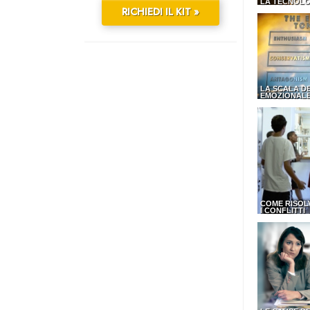
LA TECNOLO
RICHIEDI IL KIT »
LA SCALA D
EMOZIONAL
COME RISOL
I CONFLITTI