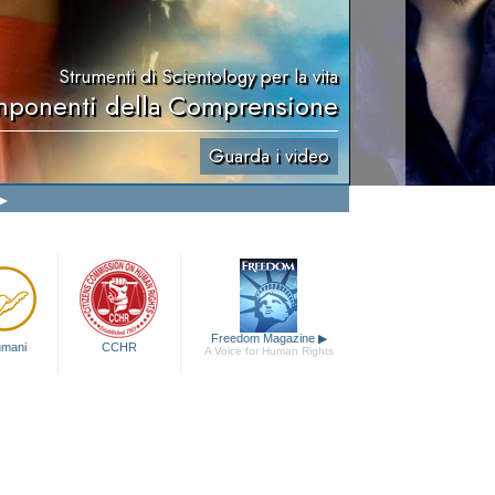
Strumenti di Scientology per la vita
ponenti della Comprensione
Guarda i video
Freedom Magazine
▶
 umani
CCHR
A Voice for Human Rights