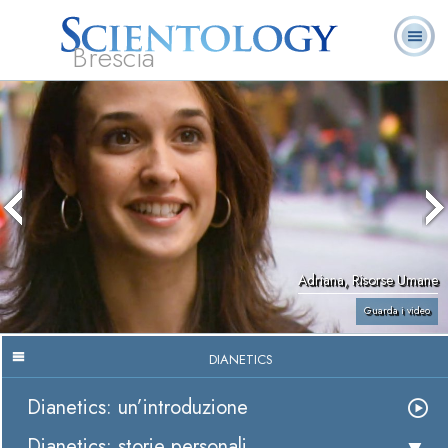
Brescia
L. Ron Hubbard:
Che cos’è
Ministri
Domande
Libri
Fondatore
Scientology?
Volontari
ricorrenti
Adriana, Risorse Umane
Guarda i video
DIANETICS
Dianetics: un’introduzione
Dianetics: storie personali