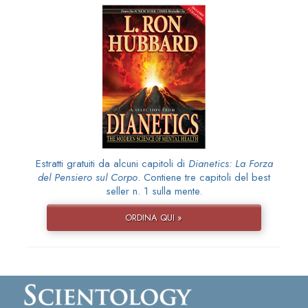
Estratti gratuiti da alcuni capitoli di
Dianetics: La Forza
del Pensiero sul Corpo
. Contiene tre capitoli del best
seller n. 1 sulla mente.
ORDINA QUI »