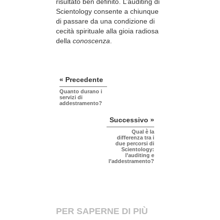
risultato ben definito. L’auditing di
Scientology consente a chiunque
di passare da una condizione di
cecità spirituale alla gioia radiosa
della
conoscenza
.
« Precedente
Quanto durano i
servizi di
addestramento?
Successivo »
Qual è la
differenza tra i
due percorsi di
Scientology:
l’auditing e
l’addestramento?
PER SAPERNE DI PIÙ