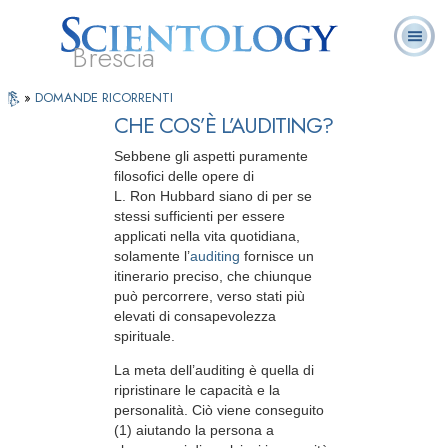
Brescia
Premere
L. Ron Hubbard:
Che cos’è
Ministri
Domande
»
DOMANDE RICORRENTI
Libri
Play
Fondatore
Scientology?
Volontari
ricorrenti
per
CHE COS’È L’AUDITING?
Vedere
il
Sebbene gli aspetti puramente
video
filosofici delle opere di
L. Ron Hubbard siano di per se
stessi sufficienti per essere
applicati nella vita quotidiana,
solamente l’
auditing
fornisce un
itinerario preciso, che chiunque
può percorrere, verso stati più
elevati di consapevolezza
spirituale.
La meta dell’auditing è quella di
ripristinare le capacità e la
personalità. Ciò viene conseguito
(1) aiutando la persona a