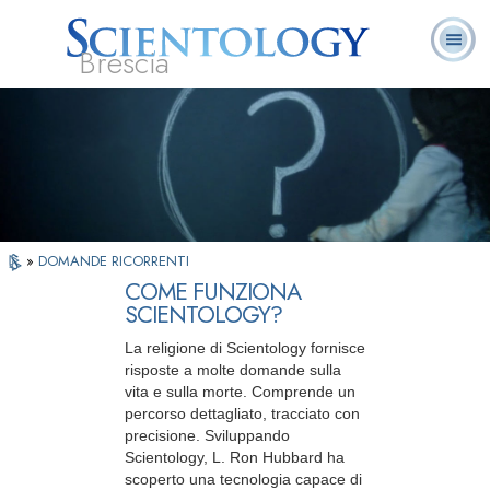
Brescia
L. Ron Hubbard:
Che cos’è
Ministri
Domande
Libri
Fondatore
Scientology?
Volontari
ricorrenti
»
DOMANDE RICORRENTI
COME FUNZIONA
SCIENTOLOGY?
La religione di Scientology fornisce
risposte a molte domande sulla
vita e sulla morte. Comprende un
percorso dettagliato, tracciato con
precisione. Sviluppando
Scientology, L. Ron Hubbard ha
scoperto una tecnologia capace di