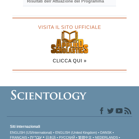
Risultati dell’Attuazione del Programma
VISITA IL SITO UFFICIALE
CLICCA QUI »
Siti internazionali
ENGLISH (US/International)
ENGLISH (United Kingdom)
DANSK
עברית
FRANÇAIS
日本語
РУССКИЙ
繁體中文
NEDERLANDS