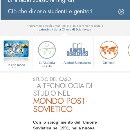
un’alfabetizzazione migliori
Ciò che dicono studenti e genitori
Programmi globali umanitari e di miglioramento sociale
patrocinati dalla Chiesa di Scientology
▼
La Via della
Applied Scholastics
Criminon
In che modo
Felicità
aiutiamo
STUDIO DEL CASO
LA TECNOLOGIA DI
STUDIO NEL
MONDO POST-
SOVIETICO
Con lo scioglimento dell’Unione
Sovietica nel 1991, nella nuova