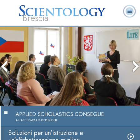
Brescia
L. Ron Hubbard:
Che cos’è
Ministri
Domande
Libri
Fondatore
Scientology?
Volontari
ricorrenti
APPLIED SCHOLASTICS CONSEGUE
ALFABETISMO ED ISTRUZIONE
Soluzioni per un’istruzione e