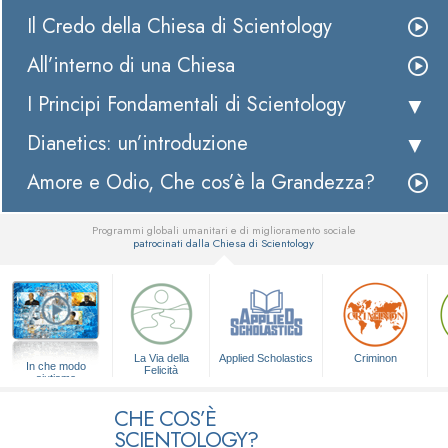
Il Credo della Chiesa di Scientology
All’interno di una Chiesa
I Principi Fondamentali di Scientology
Dianetics: un’introduzione
Amore e Odio, Che cos’è la Grandezza?
Programmi globali umanitari e di miglioramento sociale
patrocinati dalla Chiesa di Scientology
▼
La Via della
Applied Scholastics
Criminon
In che modo
Felicità
aiutiamo
CHE COS’È
SCIENTOLOGY?