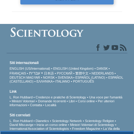
Siti internazionali
ENGLISH (US/International)
ENGLISH (United Kingdom)
DANSK
עברית
FRANÇAIS
日本語
РУССКИЙ
繁體中文
NEDERLANDS
DEUTSCH
MAGYAR
NORSK
SVENSKA
ESPAÑOL (LATINO)
ESPAÑOL
(CASTELLANO)
ΕΛΛΗΝΙΚA
ITALIANO
PORTUGUÊS
Link
L. Ron Hubbard
Credenze e pratiche di Scientology
Una voce per l’umanità
Ministri Volontari
Domande ricorrenti
Libri
Corsi online
Per ulteriori
informazioni
Contatta
Località
Siti correlati
L. Ron Hubbard
Dianetics
Scientology Network
Scientology Religion
David Miscavige
Inizia un corso online
Ministri Volontari di Scientology
International Association of Scientologists
Freedom Magazine
La Via della
Felicità
A sostegno di un mondo libero dalla droga
Uniti per i Diritti Umani