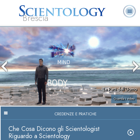
Brescia
L. Ron Hubbard:
Che cos’è
Ministri
Domande
Libri
Fondatore
Scientology?
Volontari
ricorrenti
Le Parti dell’Uomo
Guarda i video
CREDENZE E PRATICHE
Che Cosa Dicono gli Scientologist
Riguardo a Scientology