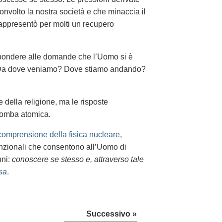
convolto la nostra società e che minaccia il
rappresentò per molti un recupero
ispondere alle domande che l’Uomo si è
 Da dove veniamo? Dove stiamo andando?
 della religione, ma le risposte
bomba atomica.
comprensione della fisica nucleare
,
unzionali che consentono all’Uomo di
nni:
conoscere se stesso e, attraverso tale
ssa
.
Successivo »