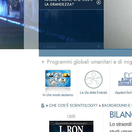
LA GRANDEZZA?
» Menu
Programmi globali umanitari e di mi
▼
La Via della Felicità
Applied Sch
In che modo aiutiamo
»
CHE COS’È SCIENTOLOGY?
»
BACKGROUND E 
BILAN
LIBRI
Lo straord
studi uman