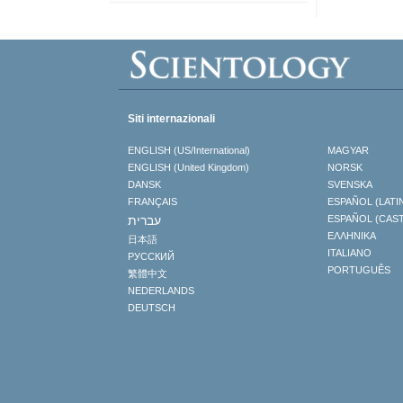
Siti internazionali
ENGLISH (US/International)
MAGYAR
ENGLISH (United Kingdom)
NORSK
DANSK
SVENSKA
FRANÇAIS
ESPAÑOL (LATI
עברית
ESPAÑOL (CAS
ΕΛΛΗΝΙΚA
日本語
ITALIANO
РУССКИЙ
PORTUGUÊS
繁體中文
NEDERLANDS
DEUTSCH