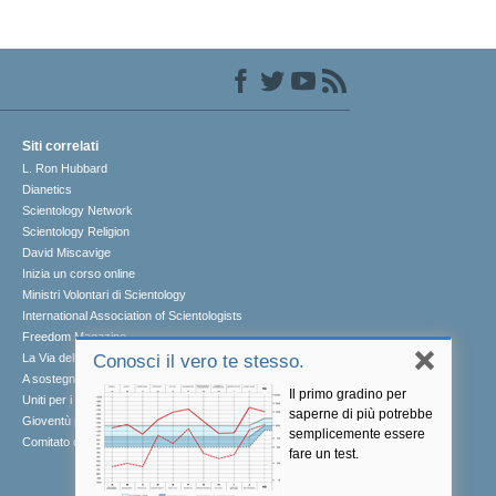
Siti correlati
L. Ron Hubbard
Dianetics
Scientology Network
Scientology Religion
David Miscavige
Inizia un corso online
Ministri Volontari di Scientology
International Association of Scientologists
Freedom Magazine
La Via della Felicità
Conosci il vero te stesso.
A sostegno di un mondo libero dalla droga
Il primo gradino per
Uniti per i Diritti Umani
saperne di più potrebbe
Gioventù per i Diritti Umani
semplicemente essere
Comitato dei Cittadini per i Diritti Umani
fare un test.