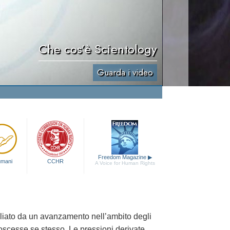
Che cos’è Scientology
Guarda i video
Freedom Magazine
▶
 umani
CCHR
A Voice for Human Rights
agliato da un avanzamento nell’ambito degli
oscesse se stesso. Le pressioni derivate