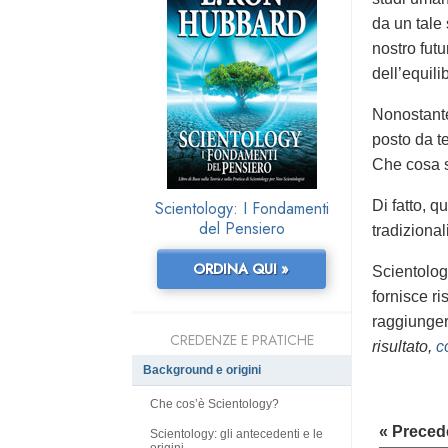
da un tale 
nostro fut
dell’equili
Nonostante
posto da 
Che cosa 
Scientology: I Fondamenti
Di fatto, 
del Pensiero
tradiziona
ORDINA QUI »
Scientolog
fornisce r
raggiungere
CREDENZE E PRATICHE
risultato,
c
Background e origini
Che cos’è Scientology?
« Preced
Scientology: gli antecedenti e le
origini