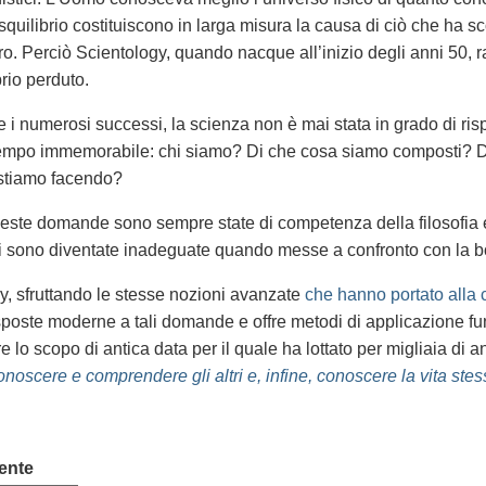
squilibrio costituiscono in larga misura la causa di ciò che ha s
uro. Perciò Scientology, quando nacque all’inizio degli anni 50, 
brio perduto.
 i numerosi successi, la scienza non è mai stata in grado di r
tempo immemorabile: chi siamo? Di che cosa siamo composti?
stiamo facendo?
queste domande sono sempre state di competenza della filosofia e
li sono diventate inadeguate quando messe a confronto con la 
y, sfruttando le stesse nozioni avanzate
che hanno portato alla 
isposte moderne a tali domande e offre metodi di applicazione f
 lo scopo di antica data per il quale ha lottato per migliaia di a
onoscere e comprendere gli altri e, infine, conoscere la vita ste
ente