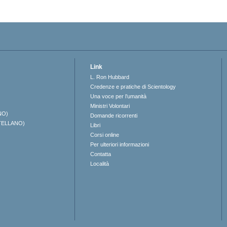
Link
L. Ron Hubbard
Credenze e pratiche di Scientology
Una voce per l’umanità
Ministri Volontari
NO)
Domande ricorrenti
TELLANO)
Libri
Corsi online
Per ulteriori informazioni
Contatta
Località