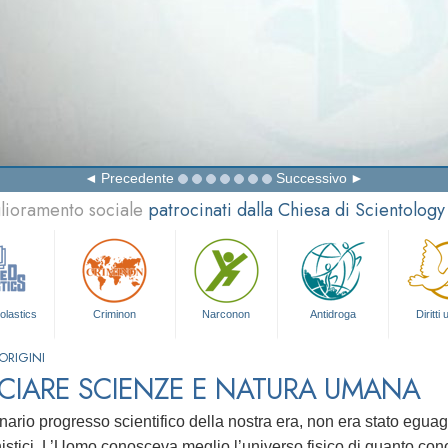
Precedente
Successivo
glioramento sociale
patrocinati dalla Chiesa di Scientology
olastics
Criminon
Narconon
Antidroga
Diritti
ORIGINI
CIARE SCIENZE E NATURA UMANA
inario progresso scientifico della nostra era, non era stato egu
istici. L’Uomo conosceva meglio l’universo fisico di quanto con