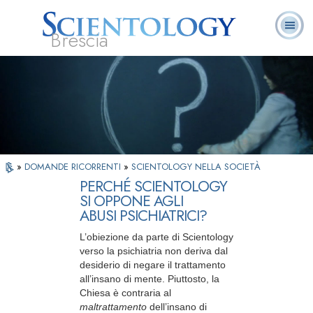
Brescia
L. Ron Hubbard:
Che cos’è
Ministri
Domande
Libri
Fondatore
Scientology?
Volontari
ricorrenti
»
DOMANDE RICORRENTI
»
SCIENTOLOGY NELLA SOCIETÀ
PERCHÉ SCIENTOLOGY
SI OPPONE AGLI
ABUSI PSICHIATRICI?
L’obiezione da parte di Scientology
verso la psichiatria non deriva dal
desiderio di negare il trattamento
all’insano di mente. Piuttosto, la
Chiesa è contraria al
maltrattamento
dell’insano di