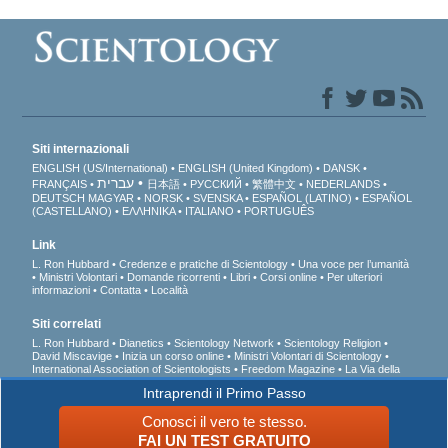
Siti internazionali
ENGLISH (US/International)
ENGLISH (United Kingdom)
DANSK
עברית
FRANÇAIS
日本語
РУССКИЙ
繁體中文
NEDERLANDS
DEUTSCH
MAGYAR
NORSK
SVENSKA
ESPAÑOL (LATINO)
ESPAÑOL
(CASTELLANO)
ΕΛΛΗΝΙΚA
ITALIANO
PORTUGUÊS
Link
L. Ron Hubbard
Credenze e pratiche di Scientology
Una voce per l’umanità
Ministri Volontari
Domande ricorrenti
Libri
Corsi online
Per ulteriori
informazioni
Contatta
Località
Siti correlati
L. Ron Hubbard
Dianetics
Scientology Network
Scientology Religion
David Miscavige
Inizia un corso online
Ministri Volontari di Scientology
International Association of Scientologists
Freedom Magazine
La Via della
Felicità
A sostegno di un mondo libero dalla droga
Uniti per i Diritti Umani
Intraprendi il Primo Passo
Gioventù per i Diritti Umani
Comitato dei Cittadini per i Diritti Umani
Conosci il vero te stesso.
© 2026 Chiesa di Scientology Internazionale. Tutti i diritti riservati.
Informativa sulla
FAI UN TEST
GRATUITO
privacy
•
Normativa sui Cookie
•
Clausole di utilizzo
•
Informazioni legali