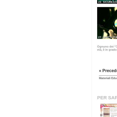
22. SICUREZZ
27. DIRITTI D
Ognuno dei “30
età, è in grad
« Preced
Materiali Edu
PER SAP