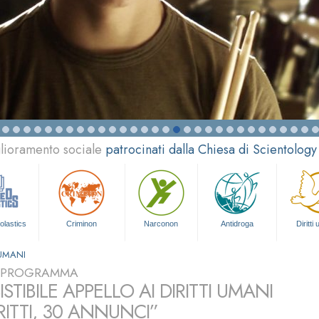
glioramento sociale
patrocinati dalla Chiesa di Scientology
olastics
Criminon
Narconon
Antidroga
Diritti
 UMANI
L PROGRAMMA
SISTIBILE APPELLO AI DIRITTI UMANI
RITTI, 30 ANNUNCI”