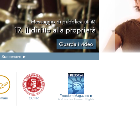
Messaggio di pubblica utilità
17. Il diritto alla proprietà
Guarda i video
Successivo
Freedom Magazine
▶
 umani
CCHR
A Voice for Human Rights