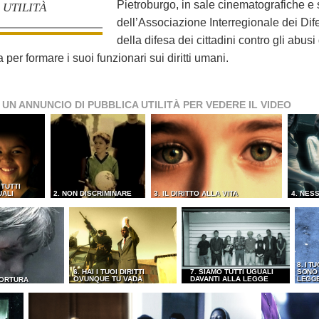
Pietroburgo, in sale cinematografiche e s
UTILITÀ
dell’Associazione Interregionale dei Dif
della difesa dei cittadini contro gli abusi
er formare i suoi funzionari sui diritti umani.
 UN ANNUNCIO DI PUBBLICA UTILITÀ PER VEDERE IL VIDEO
 TUTTI
UALI
2. NON DISCRIMINARE
3. IL DIRITTO ALLA VITA
4. NES
8. I TU
6. HAI I TUOI DIRITTI
7. SIAMO TUTTI UGUALI
SONO 
OVUNQUE TU VADA
DAVANTI ALLA LEGGE
LEGG
TORTURA