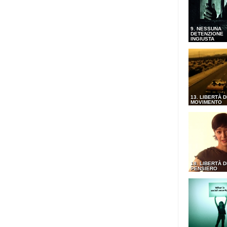
9. NESSUNA
DETENZIONE
INGIUSTA
13. LIBERTÀ D
MOVIMENTO
18. LIBERTÀ D
PENSIERO