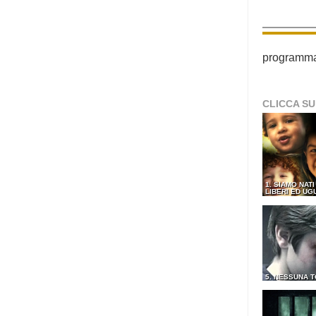
programma p
CLICCA SU
1. SIAMO NATI
LIBERI ED UG
5. NESSUNA 