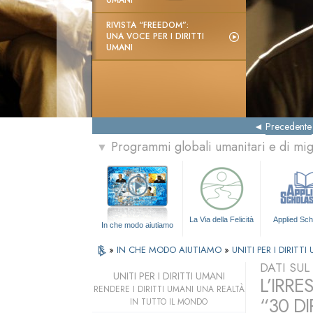
UMANI
RIVISTA “FREEDOM”:
UNA VOCE PER I DIRITTI
UMANI
Precedente
Programmi globali umanitari e di mi
▼
La Via della Felicità
Applied Sch
In che modo aiutiamo
»
IN CHE MODO AIUTIAMO
»
UNITI PER I DIRITTI
DATI SU
UNITI PER I DIRITTI UMANI
L’IRRE
RENDERE I DIRITTI UMANI UNA REALTÀ
“30 DI
IN TUTTO IL MONDO