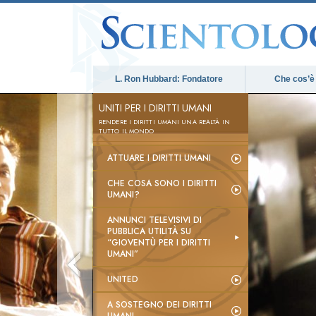
L. Ron Hubbard: Fondatore
Che cos’è
UNITI PER I DIRITTI UMANI
RENDERE I DIRITTI UMANI UNA REALTÀ IN
TUTTO IL MONDO
ATTUARE I DIRITTI UMANI
CHE COSA SONO I DIRITTI
UMANI?
ANNUNCI TELEVISIVI DI
PUBBLICA UTILITÀ SU
“GIOVENTÙ PER I DIRITTI
UMANI”
UNITED
A SOSTEGNO DEI DIRITTI