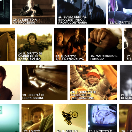
11. SIAMO SEMPRE
10. IL DIRITTO A
INNOCENTI FINO A
UN PROCESSO
PROVA CONTRARIA
12. IL DIRITTO
14. IL DIRITTO DI
16. MATRIMONIO E
I
VIVERE IN UN
15. IL DIRITTO
17.
FAMIGLIA
POSTO SICURO
ALLA NAZIONALITÀ
ALL
20. IL DIRITTO DI
I
19. LIBERTÀ DI
RIUNIONE ED
21. IL 
ESPRESSIONE
ASSOCIAZIONE
DEMOC
24. IL DIRITTO
23. I DIRITTI
25. UN TETTO E
26. IL 