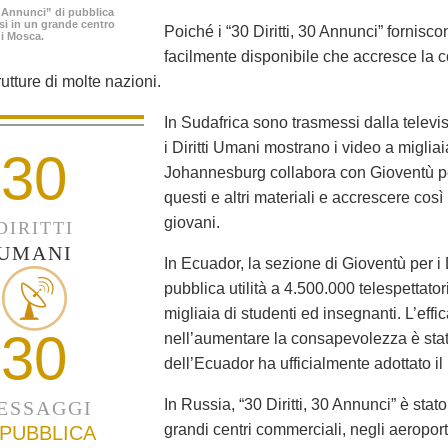
30 Annunci” di pubblica
ssi in un grande centro
Poiché i “30 Diritti, 30 Annunci” fornisc
i Mosca.
facilmente disponibile che accresce la 
rutture di molte nazioni.
In Sudafrica sono trasmessi dalla televis
i Diritti Umani mostrano i video a migliaia
30
Johannesburg collabora con Gioventù per 
questi e altri materiali e accrescere così
giovani.
DIRITTI
UMANI
In Ecuador, la sezione di Gioventù per i
pubblica utilità a 4.500.000 telespettato
migliaia di studenti ed insegnanti. L’ef
30
nell’aumentare la consapevolezza è stata
dell’Ecuador ha ufficialmente adottato il
In Russia, “30 Diritti, 30 Annunci” è stat
ESSAGGI
grandi centri commerciali, negli aeropor
 PUBBLICA