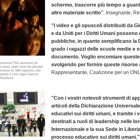
schermo, trascorre più tempo a guard
altro materiale scritto”.
Insegnante, Ret
“I video e gli opuscoli distribuiti da G
e da Uniti per i Diritti Umani possono 
pubbliche, in quanto semplificano la
grado i ragazzi delle scuole medie e 
documento. Voglio encomiare queste o
0 Annunci”Gli annunci di
svolgendo per fornire queste risorse a i
à sono stati visti da decine
ersone in 100 nazioni, nei
Rappresentante, Coalizione per un ONU
parati e con ogni mezzo
ffusione.
“Con i vostri notevoli strumenti di appr
articoli della Dichiarazione Universa
educativi sui diritti umani, e tramite i 
destinati a ruoli di leadership nelle l
Internazionale e la sua Sede in Liberi
processo educativo sui diritti umani.”