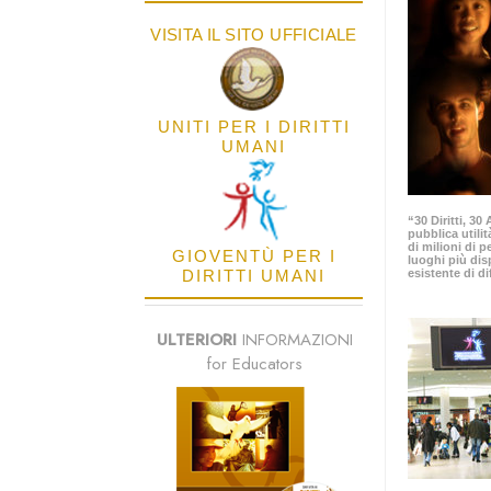
VISITA IL SITO UFFICIALE
UNITI PER I DIRITTI
UMANI
“30 Diritti, 3
pubblica utilit
di milioni di p
GIOVENTÙ PER I
luoghi più dis
DIRITTI UMANI
esistente di di
ULTERIORI
INFORMAZIONI
for Educators