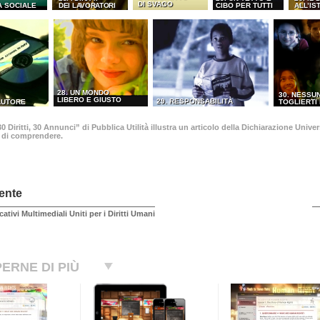
DI SVAGO
A SOCIALE
DEI LAVORATORI
CIBO PER TUTTI
ALL’IS
28. UN MONDO
30. NESSU
LIBERO E GIUSTO
29. RESPONSABILITÀ
’AUTORE
TOGLIERTI 
 Diritti, 30 Annunci” di Pubblica Utilità illustra un articolo della Dichiarazione Univ
o di comprendere.
ente
cativi Multimediali Uniti per i Diritti Umani
ERNE DI PIÙ