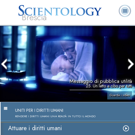
Brescia
L. Ron Hubbard:
Che cos’è
Ministri
Domande
Libri
Fondatore
Scientology?
Volontari
ricorrenti
Messaggio di pubblica utilità
25. Un letto e cibo per tutti
Guarda i video
UNITI PER I DIRITTI UMANI
RENDERE I DIRITTI UMANI UNA REALTÀ IN TUTTO IL MONDO
Attuare i diritti umani