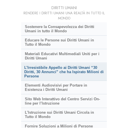
DIRITTI UMANI
RENDERE I DIRITTI UMANI UNA REALTÀ IN TUTTO IL
MONDO
Sostenere la Consapevolezza dei Diritti
Umani in tutto il Mondo
Educare le Persone sui Diritti Umani in
Tutto il Mondo
Materiali Educativi Multimediali Uniti per i
Diritti Umani
L’Irresistibile Appello ai Diritti Umani “30
Diritti, 30 Annunci” che ha Ispirato Milioni di
Persone
Elementi Audiovisivi per Portare in
Esistenza i Diritti Umani
Sito Web Interattivo del Centro Servizi On-
line per l’Istruzione
L’Istruzione sui Diritti Umani Circola in
Tutto il Mondo
Fornire Soluzioni a Milioni di Persone