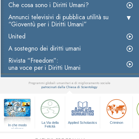
Che cosa sono i Diritti Umani?
Annunci televisivi di pubblica utilità su
“Gioventù per i Diritti Umani”
United
A sostegno dei diritti umani
Rivista “Freedom”:
una voce per i Diritti Umani
Programmi globali umanitari e di miglioramento sociale
patrocinati dalla Chiesa di Scientology
▼
La Via della
Applied Scholastics
Criminon
In che modo
Felicità
aiutiamo