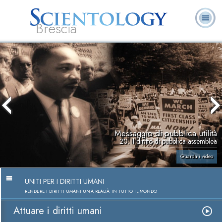
Brescia
L. Ron Hubbard:
Che cos’è
Ministri
Domande
Libri
Fondatore
Scientology?
Volontari
ricorrenti
Messaggio di pubblica utilità
20. Il diritto di pubblica assemblea
Guarda i video
UNITI PER I DIRITTI UMANI
RENDERE I DIRITTI UMANI UNA REALTÀ IN TUTTO IL MONDO
Attuare i diritti umani