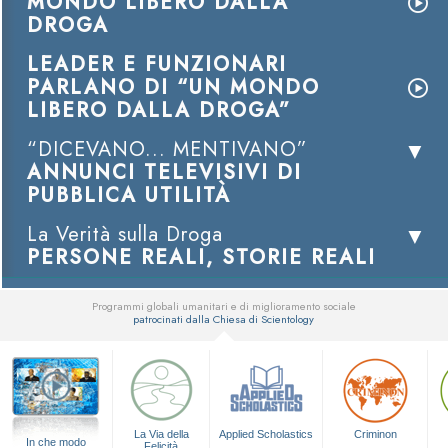
MONDO LIBERO DALLA
DROGA
LEADER E FUNZIONARI
PARLANO DI “UN MONDO
LIBERO DALLA DROGA”
“DICEVANO... MENTIVANO”
ANNUNCI TELEVISIVI DI
PUBBLICA UTILITÀ
La Verità sulla Droga
PERSONE REALI, STORIE REALI
Programmi globali umanitari e di miglioramento sociale
patrocinati dalla Chiesa di Scientology
▼
La Via della
Applied Scholastics
Criminon
In che modo
Felicità