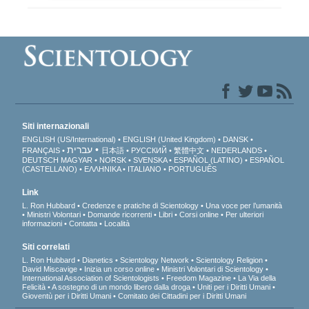
Siti internazionali
ENGLISH (US/International)
ENGLISH (United Kingdom)
DANSK
עברית
FRANÇAIS
日本語
РУССКИЙ
繁體中文
NEDERLANDS
DEUTSCH
MAGYAR
NORSK
SVENSKA
ESPAÑOL (LATINO)
ESPAÑOL
(CASTELLANO)
ΕΛΛΗΝΙΚA
ITALIANO
PORTUGUÊS
Link
L. Ron Hubbard
Credenze e pratiche di Scientology
Una voce per l’umanità
Ministri Volontari
Domande ricorrenti
Libri
Corsi online
Per ulteriori
informazioni
Contatta
Località
Siti correlati
L. Ron Hubbard
Dianetics
Scientology Network
Scientology Religion
David Miscavige
Inizia un corso online
Ministri Volontari di Scientology
International Association of Scientologists
Freedom Magazine
La Via della
Felicità
A sostegno di un mondo libero dalla droga
Uniti per i Diritti Umani
Gioventù per i Diritti Umani
Comitato dei Cittadini per i Diritti Umani