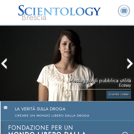
Brescia
L. Ron Hubbard:
Che cos’è
Ministri
Domande
Libri
Fondatore
Scientology?
Volontari
ricorrenti
Messaggio di pubblica utilità
Ecstasy
Guarda i video
LA VERITÀ SULLA DROGA
CREARE UN MONDO LIBERO DALLA DROGA
FONDAZIONE PER UN