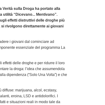
La Verità sulla Droga ha portato alla
a utilità “Dicevano... Mentivano”.
i effetti distruttivi delle droghe più
tà si rivolgono direttamente ai giovani
adere i giovani dal cominciare ad
omponente essenziale del programma La
ffetti delle droghe e per ridurre il loro
entare la droga: l’idea che assumendola
 alla dipendenza (“Solo Una Volta”) e che
 diffuse: marijuana, alcol, ecstasy,
lanti, eroina, LSD e antidolorifici. I
tti e situazioni reali in modo tale da