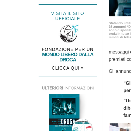
VISITA IL SITO
UFFICIALE
Sfatando i mit
16 annunci “D
sono disponib
onda in tutto
milioni di tele
FONDAZIONE PER UN
messaggi d
MONDO LIBERO DALLA
premiati co
DROGA
CLICCA QUI »
Gli annunc
“Gl
ULTERIORI
INFORMAZIONI
per
“Us
dib
fam