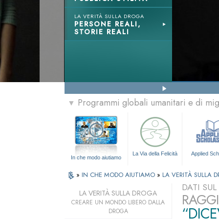
LA VERITÀ SULLA DROGA
PERSONE REALI,
STORIE REALI
Programmi globali umanitari e di mi
▼
La Via della Felicità
Applied Sch
In che modo aiutiamo
»
IN CHE MODO AIUTIAMO
»
LA VERITÀ SULLA 
DATI SU
LA VERITÀ SULLA DROGA
RAGGI
CREARE UN MONDO LIBERO DALLA
“DICE
DROGA