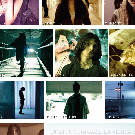
6 EROINA
7 INALANTI
OLTA
9 LSD
10 SOLO UN TIRO
ICI
12 SARAI UN GRANDE
13 RITALIN
DI’ AI TUOI RAGAZZI LA VERITÀ