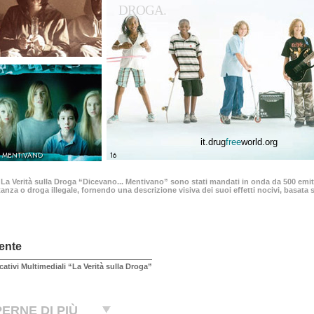
DROGA.
it.drug
free
world.org
.. MENTIVANO
16
 La Verità sulla Droga “Dicevano... Mentivano” sono stati mandati in onda da 500 emitt
anza o droga illegale, fornendo una descrizione visiva dei suoi effetti nocivi, basata su
ente
cativi Multimediali “La Verità sulla Droga”
ERNE DI PIÙ