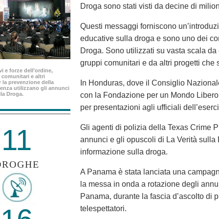
Droga sono stati visti da decine di milio
Questi messaggi forniscono un’introduzio
educative sulla droga e sono uno dei c
Droga. Sono utilizzati su vasta scala da e
gruppi comunitari e da altri progetti che
i e forze dell’ordine,
 comunitari e altri
In Honduras, dove il Consiglio Nazionale 
 la prevenzione della
enza utilizzano gli annunci
lla Droga.
con la Fondazione per un Mondo Libero d
per presentazioni agli ufficiali dell’eserc
Gli agenti di polizia della Texas Crime P
11
annunci e gli opuscoli di La Verità sulla
informazione sulla droga.
DROGHE
A Panama è stata lanciata una campagna
la messa in onda a rotazione degli annun
Panama, durante la fascia d’ascolto di p
telespettatori.