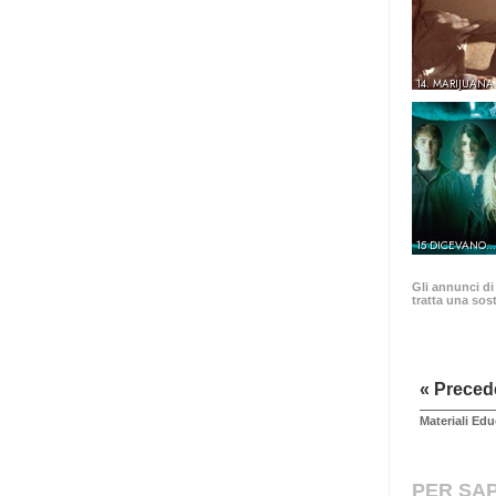
14. MARIJUANA
15 DICEVANO.
Gli annunci di
tratta una sost
« Preced
Materiali Edu
PER SAP