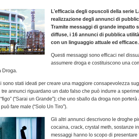
L’efficacia degli opuscoli della serie 
realizzazione degli annunci di pubblic
Tramite messaggi di grande impatto sugl
diffuse, i 16 annunci di pubblica utili
con un linguaggio attuale ed efficace.
Questi messaggi sono efficaci nel dissu
assumere droga e costituiscono una c
a Droga.
 sono stati ideati per creare una maggiore consapevolezza sugli e
mi tre annunci riguardano un dato falso che può indurre a sperim
ù “figo” (“Sarai un Grande”); che uno sballo da droga non porterà
 può fare male (“Solo Un Tiro”).
Gli altri annunci descrivono le droghe più
cocaina, crack, crystal meth, sostanze ina
messaggi hanno lo scopo di presentare fa