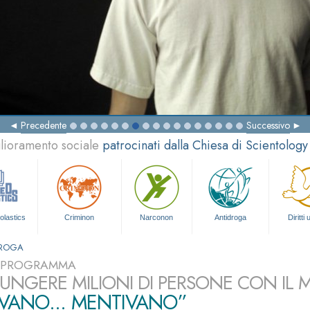
Precedente
Successivo
glioramento sociale
patrocinati dalla Chiesa di Scientology
olastics
Criminon
Narconon
Antidroga
Diritti
DROGA
L PROGRAMMA
UNGERE MILIONI DI PERSONE CON IL
VANO... MENTIVANO”