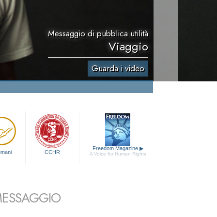
Messaggio di pubblica utilità
Viaggio
Guarda i video
Freedom Magazine
▶
 umani
CCHR
A Voice for Human Rights
 MESSAGGIO