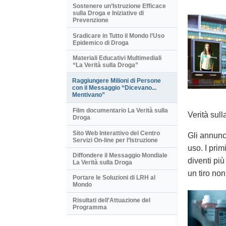
Sostenere un’Istruzione Efficace
sulla Droga e Iniziative di
Prevenzione
Sradicare in Tutto il Mondo l’Uso
Epidemico di Droga
Materiali Educativi Multimediali
“La Verità sulla Droga”
Raggiungere Milioni di Persone
con il Messaggio “Dicevano...
Mentivano”
Film documentario La Verità sulla
Verità sull
Droga
Sito Web Interattivo del Centro
Gli annunci
Servizi On-line per l’Istruzione
uso. I pri
Diffondere il Messaggio Mondiale
diventi pi
La Verità sulla Droga
un tiro non
Portare le Soluzioni di LRH al
Mondo
Risultati dell’Attuazione del
Programma