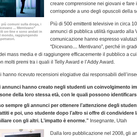
creare comprensione nei giovani e fare 
corrisponde a uno degli opuscoli della s
Più di 500 emittenti televisive in circa
i più comuni sulla droga, i
icevano ... Mentivano”
annunci di pubblica utilità riguardo alla 
ili
on-line
e sono andati in
 il mondo, raggiungendo
comunicazione hanno espresso valutazio
spettatori.
“Dicevano.... Mentivano”, perché in grado
ei mass media e di raggiungere efficacemente il pubblico a cui s
n molti premi tra i quali il Telly Award e l’Addy Award.
i hanno ricevuto recensioni elogiative dai responsabili dell’in
i annunci hanno creato negli studenti un coinvolgimento im
sone della loro stessa età, con le quali possono identificars
o sempre gli annunci per ottenere l’attenzione degli studenti.
attiti e poi, uno studente dopo l’altro si offre di condividere 
iliare con gli altri. L’impatto è enorme.”
Insegnante, Utah
Dalla loro pubblicazione nel 2008, gli ann