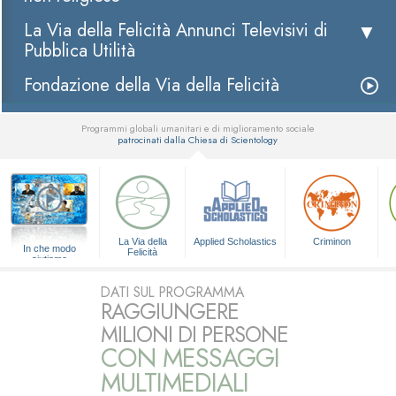
La Via della Felicità Annunci Televisivi di
Pubblica Utilità
Fondazione della Via della Felicità
Programmi globali umanitari e di miglioramento sociale
patrocinati dalla Chiesa di Scientology
▼
La Via della
Applied Scholastics
Criminon
In che modo
Felicità
aiutiamo
DATI SUL PROGRAMMA
RAGGIUNGERE
MILIONI DI PERSONE
CON MESSAGGI
MULTIMEDIALI