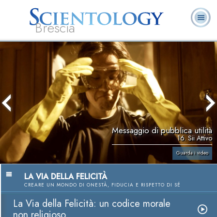
Brescia
L. Ron Hubbard:
Che cos’è
Ministri
Domande
Libri
Fondatore
Scientology?
Volontari
ricorrenti
Messaggio di pubblica utilità
16. Sii Attivo
Guarda i video
LA VIA DELLA FELICITÀ
CREARE UN MONDO DI ONESTÀ, FIDUCIA E RISPETTO DI SÉ
La Via della Felicità: un codice morale
non religioso