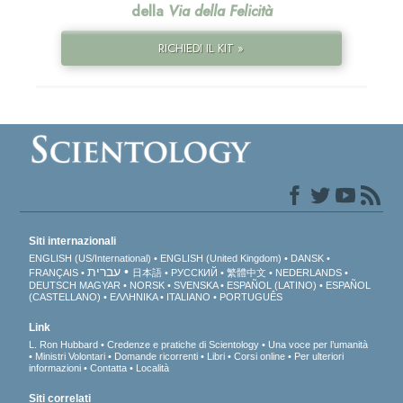
della
Via della Felicità
RICHIEDI IL KIT »
Siti internazionali
ENGLISH (US/International)
ENGLISH (United Kingdom)
DANSK
עברית
FRANÇAIS
日本語
РУССКИЙ
繁體中文
NEDERLANDS
DEUTSCH
MAGYAR
NORSK
SVENSKA
ESPAÑOL (LATINO)
ESPAÑOL
(CASTELLANO)
ΕΛΛΗΝΙΚA
ITALIANO
PORTUGUÊS
Link
L. Ron Hubbard
Credenze e pratiche di Scientology
Una voce per l’umanità
Ministri Volontari
Domande ricorrenti
Libri
Corsi online
Per ulteriori
informazioni
Contatta
Località
Siti correlati