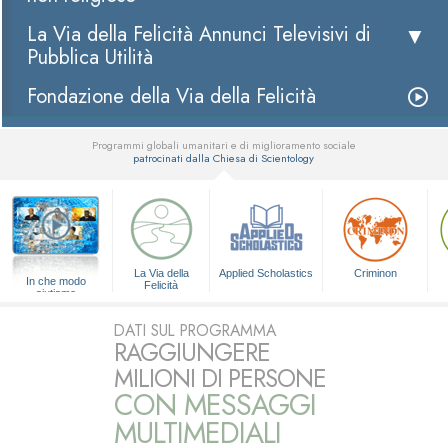
La Via della Felicità Annunci Televisivi di
Pubblica Utilità
Fondazione della Via della Felicità
Programmi globali umanitari e di miglioramento sociale
patrocinati dalla Chiesa di Scientology
▼
La Via della
Applied Scholastics
Criminon
In che modo
Felicità
aiutiamo
DATI SUL PROGRAMMA
RAGGIUNGERE
MILIONI DI PERSONE
CON MESSAGGI
MULTIMEDIALI