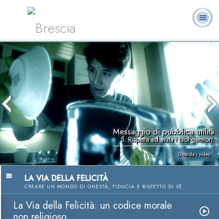
Brescia
L. Ron Hubbard:
Che cos’è
Ministri
Domande
Libri
Fondatore
Scientology?
Volontari
ricorrenti
Messaggio di pubblica utilità
5. Rispetta ed aiuta i tuoi genitori.
Guarda i video
LA VIA DELLA FELICITÀ
CREARE UN MONDO DI ONESTÀ, FIDUCIA E RISPETTO DI SÉ
La Via della Felicità: un codice morale
non religioso