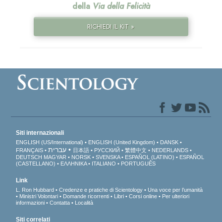
della
Via della Felicità
RICHIEDI IL KIT »
Siti internazionali
ENGLISH (US/International)
ENGLISH (United Kingdom)
DANSK
עברית
FRANÇAIS
日本語
РУССКИЙ
繁體中文
NEDERLANDS
DEUTSCH
MAGYAR
NORSK
SVENSKA
ESPAÑOL (LATINO)
ESPAÑOL
(CASTELLANO)
ΕΛΛΗΝΙΚA
ITALIANO
PORTUGUÊS
Link
L. Ron Hubbard
Credenze e pratiche di Scientology
Una voce per l’umanità
Ministri Volontari
Domande ricorrenti
Libri
Corsi online
Per ulteriori
informazioni
Contatta
Località
Siti correlati