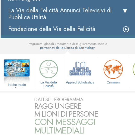
La Via della Felicità Annunci Televisivi di
Pubblica Utilità
Fondazione della Via della Felicità
Programmi globali umanitari e di miglioramento sociale
patrocinati dalla Chiesa di Scientology
▼
La Via della
Applied Scholastics
Criminon
In che modo
Felicità
aiutiamo
DATI SUL PROGRAMMA
RAGGIUNGERE
MILIONI DI PERSONE
CON MESSAGGI
MULTIMEDIALI