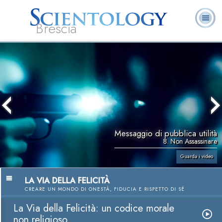
Brescia
L. Ron Hubbard:
Che cos’è
Ministri
Domande
Libri
Fondatore
Scientology?
Volontari
ricorrenti
Messaggio di pubblica utilità
8. Non Assassinare
Guarda i video
LA VIA DELLA FELICITÀ
CREARE UN MONDO DI ONESTÀ, FIDUCIA E RISPETTO DI SÉ
La Via della Felicità: un codice morale
non religioso